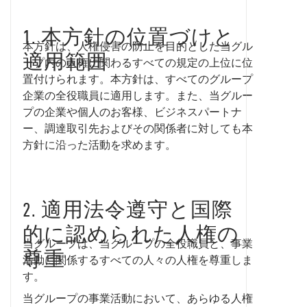
1. 本方針の位置づけと
本方針は、人権侵害の防止を目的とした当グル
適用範囲
ープ内の人権に関わるすべての規定の上位に位
置付けられます。本方針は、すべてのグループ
企業の全役職員に適用します。また、当グルー
プの企業や個人のお客様、ビジネスパートナ
ー、調達取引先およびその関係者に対しても本
方針に沿った活動を求めます。
2. 適用法令遵守と国際
的に認められた人権の
当グループは、当グループの全役職員と、事業
尊重
活動に関係するすべての人々の人権を尊重しま
す。
当グループの事業活動において、あらゆる人権