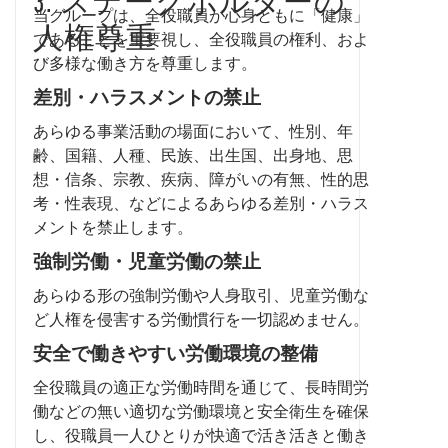
3. ステークホルダーの
当グループは、全役職員が心身ともに「健康」
人権尊重
であることを重要視し、全役職員の権利、およ
び多様な働き方を尊重します。
差別・ハラスメントの禁止
あらゆる事業活動の場面において、性別、年
齢、国籍、人種、民族、出生国、出身地、思
想・信条、宗教、疾病、障がいの有無、性的思
考・性表現、などによるあらゆる差別・ハラス
メントを禁止します。
強制労働・児童労働の禁止
あらゆる形の強制労働や人身取引、児童労働な
ど人権を侵害する労働慣行を一切認めません。
安全で働きやすい労働環境の整備
全役職員の適正な労働時間を通じて、長時間労
働などの無い適切な労働環境と安全衛生を確保
し、役職員一人ひとりが快適で活き活きと働き