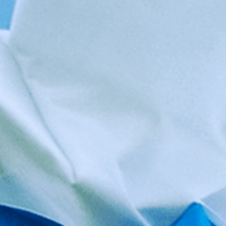
About
Training
Interview
01. Business
Data
02. What’s IT