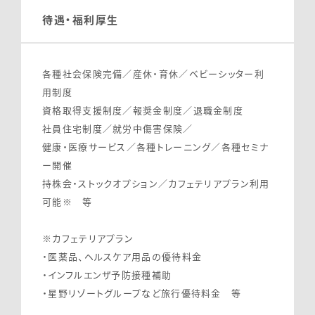
待遇・福利厚生
各種社会保険完備／産休・育休／ベビーシッター利
用制度
資格取得支援制度／報奨金制度／退職金制度
社員住宅制度／就労中傷害保険／
健康・医療サービス／各種トレーニング／各種セミナ
ー開催
持株会・ストックオプション／カフェテリアプラン利用
可能※ 等
※カフェテリアプラン
・医薬品、ヘルスケア用品の優待料金
・インフルエンザ予防接種補助
・星野リゾートグループなど旅行優待料金 等