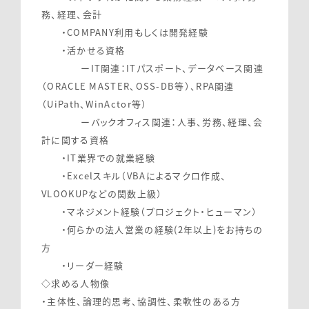
務、経理、会計
・COMPANY利用もしくは開発経験
・活かせる資格
ーIT関連：ITパスポート、データベース関連
（ORACLE MASTER、OSS-DB等）、RPA関連
（UiPath、WinActor等）
ーバックオフィス関連：人事、労務、経理、会
計に関する資格
・IT業界での就業経験
・Excelスキル（VBAによるマクロ作成、
VLOOKUPなどの関数上級）
・マネジメント経験（プロジェクト・ヒューマン）
・何らかの法人営業の経験(2年以上)をお持ちの
方
・リーダー経験
◇求める人物像
・主体性、論理的思考、協調性、柔軟性のある方