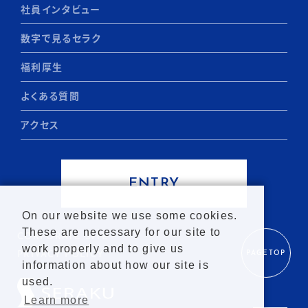
社員インタビュー
数字で見るセラク
福利厚生
よくある質問
アクセス
ENTRY
On our website we use some cookies.
These are necessary for our site to
CORPORATE SITE
work properly and to give us
PAGETOP
PRIVACY POLICY
information about how our site is
used.
Learn more