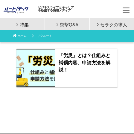
ビジネスライフとキャリア
を応援する情報メディア
特集
突撃Q&A
セラクの
求人
コ
ホーム
リクルート
ン
テ
「労災」とは？仕組みと
補償内容、申請方法を解
ン
説！
ツ
へ
ス
キ
ッ