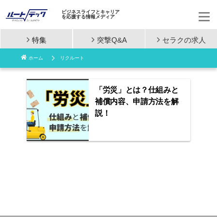
ビジネスライフとキャリア
を応援する情報メディア
特集
突撃Q&A
セラクの
求人
コ
ホーム
リクルート
ン
テ
「労災」とは？仕組みと
補償内容、申請方法を解
ン
説！
ツ
へ
ス
キ
ッ