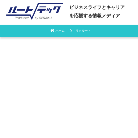
ビジネスライフとキャリア
を応援する情報メディア
ホーム
リクルート
コ
ン
テ
ン
ツ
へ
ス
キ