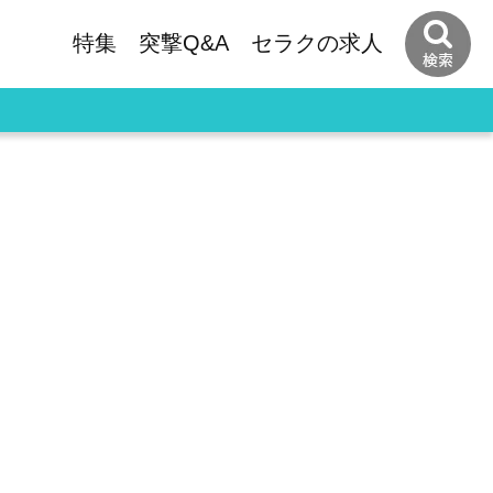
特集
突撃Q&A
セラクの
求人