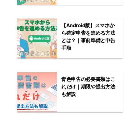
プ
【Android版】スマホか
ら確定申告を進める方法
とは？｜事前準備と申告
手順
青色申告の必要書類はこ
れだけ｜期限や提出方法
も解説