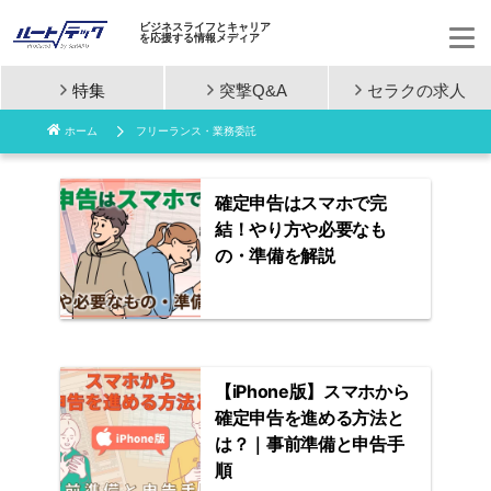
ビジネスライフとキャリア
を応援する情報メディア
特集
突撃Q&A
セラクの
求人
コ
ホーム
フリーランス・業務委託
ン
テ
確定申告はスマホで完
結！やり方や必要なも
ン
の・準備を解説
ツ
へ
ス
【iPhone版】スマホから
キ
確定申告を進める方法と
は？｜事前準備と申告手
ッ
順