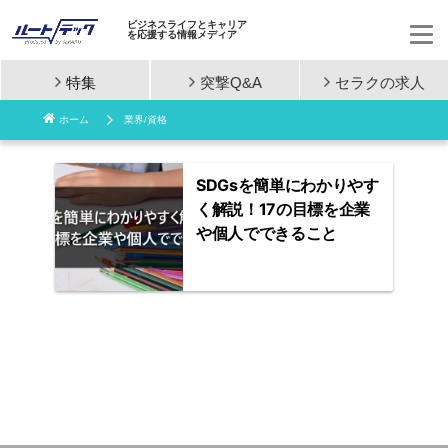
ビジネスライフとキャリア
を応援する情報メディア
特集
突撃Q&A
セラクの
求人
コ
ホーム
業界/資格
ン
テ
SDGsを簡単にわかりやす
く解説！17の目標を企業
ン
や個人でできること
ツ
へ
ス
キ
ッ