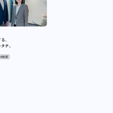
する、
カタチ。
#制度