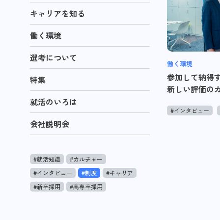
キャリアを知る
働く環境
選考について
働く環境
参加して納得
特集
新しい評価の
就活のいろは
#インタビュー
会社説明会
#就活知識
#カルチャー
#インタビュー
#制度
#キャリア
#新卒採用
#高専卒採用