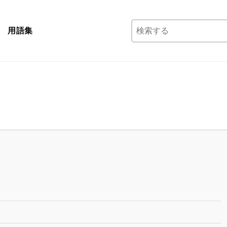
検
用語集
索: