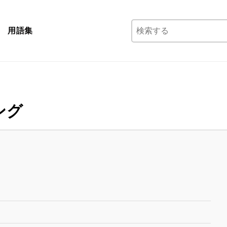
検
用語集
索:
ング