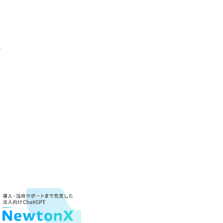
の
ち
と