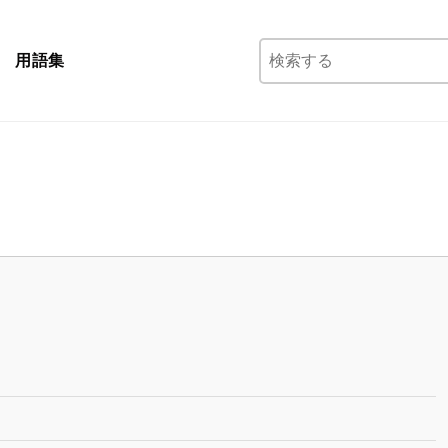
検
用語集
索: