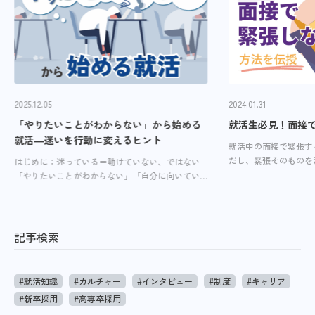
2025.12.05
2024.01.31
カテゴリー
「やりたいことがわからない」から始める
就活生必見！面接
就活―迷いを行動に変えるヒント
就活中の面接で緊張す
だし、緊張そのものを
はじめに：迷っている＝動けていない、ではない
全て
面接という“成果を出
「やりたいことがわからない」「自分に向いてい
言語化できる状態をつ
る仕事が見えない」。早期選考が進み、周囲の動
す。 面接で緊張するの
きが目に入る時期ほど、そう感じる人は多いはず
会社を知る
です。ただ、就職活動において最初から答えを […]
記事検索
キャリアを知る
働く環境
#就活知識
#カルチャー
#インタビュー
#制度
#キャリア
#新卒採用
#高専卒採用
選考について