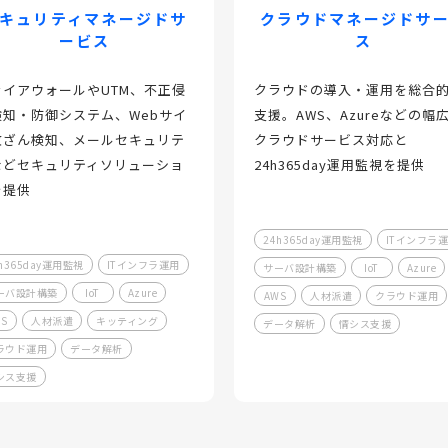
キュリティマネージドサ
クラウドマネージドサ
ービス
ス
ァイアウォールやUTM、不正侵
クラウドの導入・運用を総合
検知・防御システム、Webサイ
支援。AWS、Azureなどの幅
改ざん検知、メールセキュリテ
クラウドサービス対応と
などセキュリティソリューショ
24h365day運用監視を提供
を提供
24h365day運用監視
ITインフラ
h365day運用監視
ITインフラ運用
サーバ設計構築
IoT
Azure
ーバ設計構築
IoT
Azure
AWS
人材派遣
クラウド運用
S
人材派遣
キッティング
データ解析
情シス支援
ラウド運用
データ解析
シス支援