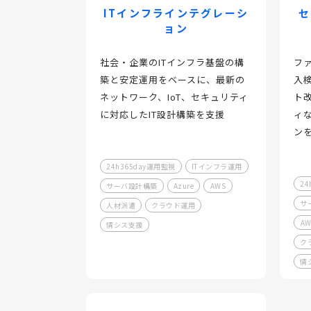
ITインフラインテグレーシ
セ
ョン
社会・企業のITインフラ基盤の構
フ
築と安定運用をベースに、最新の
入
ネットワーク、IoT、セキュリティ
ト
に対応したIT設計構築を支援
ィ
ン
24h365day運用監視
ITインフラ運用
24
サーバ設計構築
Azure
AWS
サ
人材派遣
クラウド運用
AW
情シス支援
ク
情