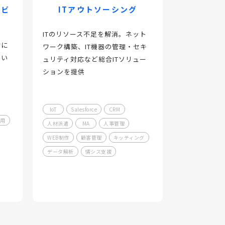
ービ
ITアウトソーシング
ITのリソース不足を解消。ネット
的に
ワーク構築、IT機器の管理・セキ
広い
ュリティ対応など総合ITソリュー
ションを提供
IoT
Salesforce
CRM
運用
人材派遣
MA
人事管理
WEB制作
顧客管理
キッティング
データ解析
情シス支援