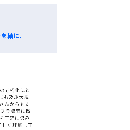
ーを軸に、
の老朽化にと
にも及ぶ大規
さんからも支
ンフラ構築に取
を正確に汲み
正しく理解し丁