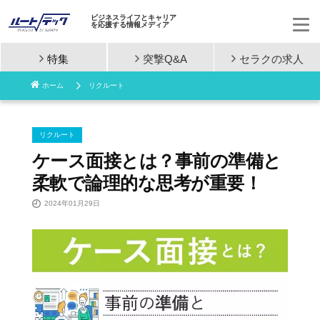
ビジネスライフとキャリア
を応援する情報メディア
特集
突撃Q&A
セラクの
求人
コ
ホーム
リクルート
ン
テ
リクルート
ン
ケース面接とは？事前の準備と
柔軟で論理的な思考が重要！
ツ
2024年01月29日
へ
ス
キ
ッ