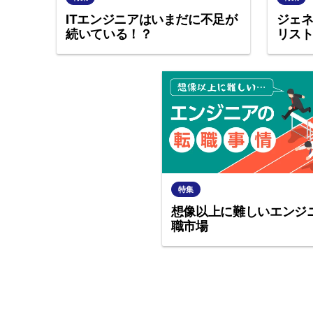
ッ
ITエンジニアはいまだに不足が
ジェ
プ
続いている！？
リス
特集
想像以上に難しいエンジ
職市場