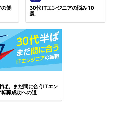
アの働
30代 ITエンジニアの悩み 10
選。
半ば。まだ間に合うITエン
ア転職成功への道