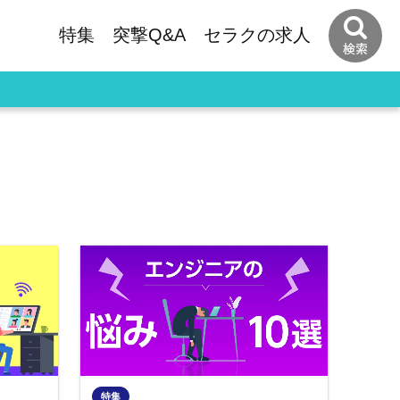
特集
突撃Q&A
セラクの
求人
特集