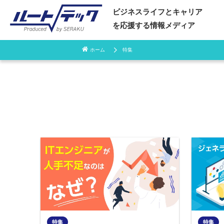
ビジネスライフとキャリア
を応援する情報メディア
ホーム
特集
コ
ン
テ
ン
ツ
へ
ス
キ
特集
特集