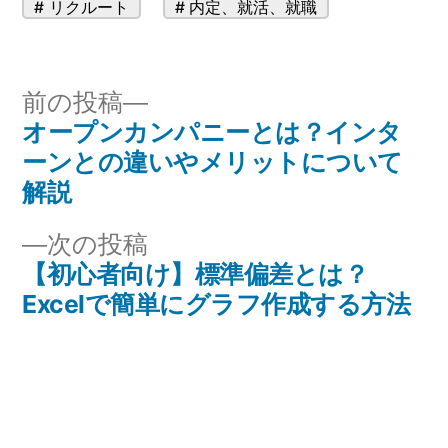
カ
タ
リクルート
内定
、
就活
、
就職
テ
グ:
ゴ
リ
投
前
前の投稿
ー:
オープンカンパニーとは？インタ
の
稿
ーンとの違いやメリットについて
投
ナ
解説
稿:
ビ
次
次の投稿
【初心者向け】標準偏差とは？
の
ゲ
Excelで簡単にグラフ作成する方法
投
ー
稿:
シ
ョ