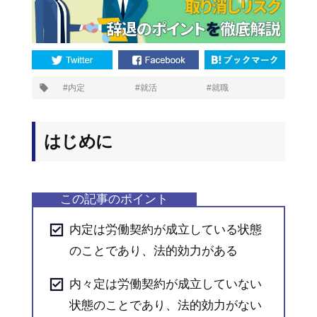
プ
内定
就活
就職
タ
グ:
はじめに
内定は労働契約が成立している状態
のことであり、法的効力がある
内々定は労働契約が成立していない
状態のことであり、法的効力がない