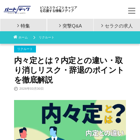
ビジネスライフとキャリア
を応援する情報メディア
特集
突撃Q&A
セラクの
求人
コ
ホーム
リクルート
ン
リクルート
テ
内々定とは？内定との違い・取
ン
り消しリスク・辞退のポイント
を徹底解説
ツ
2026年03月30日
へ
ス
キ
ッ