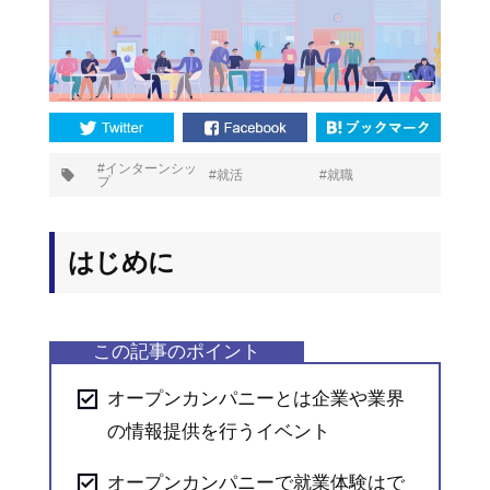
プ
インターンシッ
就活
就職
プ
タ
グ:
はじめに
オープンカンパニーとは企業や業界
の情報提供を行うイベント
オープンカンパニーで就業体験はで