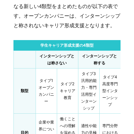
なる新しい4類型をまとめたものが以下の表で
す。オープンカンパニーは、インターンシップ
と称されないキャリア形成支援となります。
学生キャリア形成支援の4類型
インターンシップと
インターンシップと
は称さない
称する
タイプ3
タイプ4
タイプ1
汎用的能
タイプ2
高度専門
オープン
力・専門
類型
キャリア
型インタ
カンパニ
活用型イ
教育
ーンシッ
ー
ンターン
プ
シップ
働くこと
企業や業
への理解
適性や能
専門分野
界につい
目的
を深める
力の見極
における