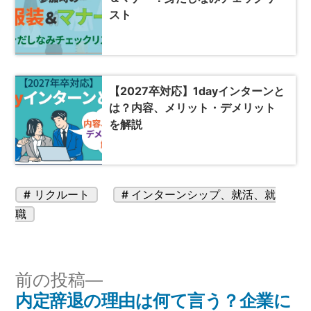
スト
【2027卒対応】1dayインターンと
は？内容、メリット・デメリット
を解説
カ
タ
リクルート
インターンシップ
、
就活
、
就
テ
グ:
職
ゴ
リ
ー:
投
前
前の投稿
内定辞退の理由は何て言う？企業に
の