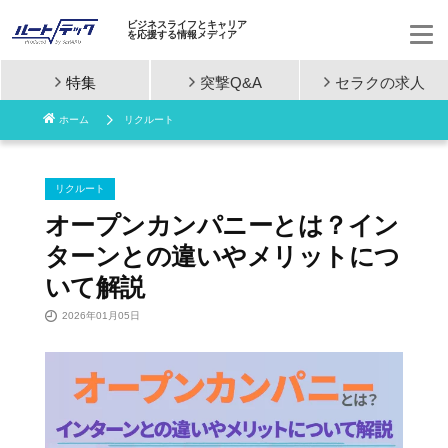
ビジネスライフとキャリア
を応援する情報メディア
特集
突撃Q&A
セラクの
求人
コ
ホーム
リクルート
ン
テ
リクルート
ン
オープンカンパニーとは？イン
ターンとの違いやメリットにつ
ツ
いて解説
へ
2026年01月05日
ス
キ
ッ