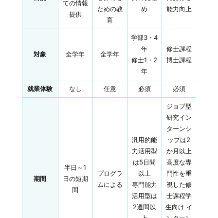
ての情報
ための教
め
能力向上
提供
育
学部3・4
年
修士課程
対象
全学年
全学年
修士1・2
博士課程
年
就業体験
なし
任意
必須
必須
ジョブ型
研究イン
ターンシ
汎用的能
ップは2
力活用型
か月以上
は5日間
高度な専
半日～1
プログラ
以上
門性を重
期間
日の短期
ムによる
専門能力
視した修
間
活用型は
士課程学
2週間以
生向け イ