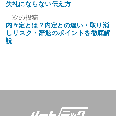
稿
失礼にならない伝え方
投
ナ
稿:
次
次の投稿
ビ
内々定とは？内定との違い・取り消
の
しリスク・辞退のポイントを徹底解
投
ゲ
説
稿:
ー
シ
ョ
ン