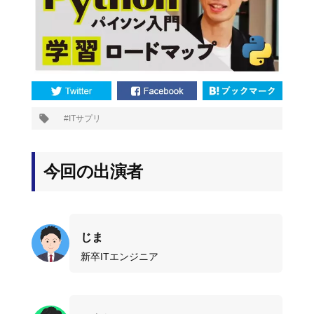
プ
ITサプリ
タ
グ:
今回の出演者
じま
新卒ITエンジニア