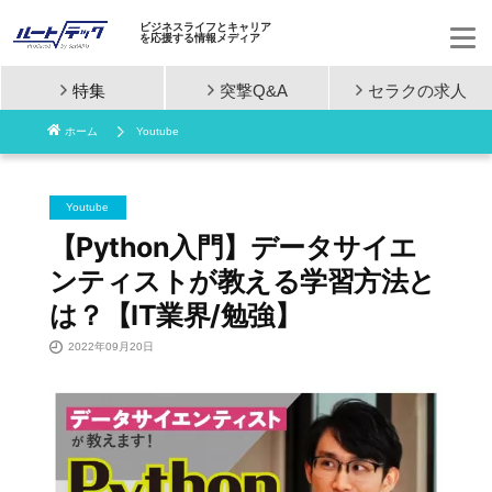
ビジネスライフとキャリア
を応援する情報メディア
特集
突撃Q&A
セラクの
求人
コ
ホーム
Youtube
ン
テ
Youtube
ン
【Python入門】データサイエ
ンティストが教える学習方法と
ツ
は？【IT業界/勉強】
へ
2022年09月20日
ス
キ
ッ