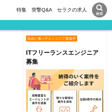
特集
突撃Q&A
セラクの
求人
自由に働くITエンジニア募集中
ITフリーランスエンジニア
募集