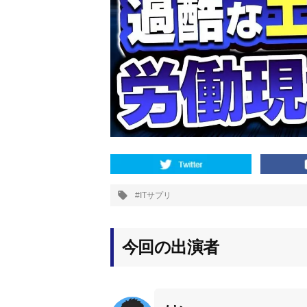
ッ
プ
ITサプリ
タ
グ:
今回の出演者