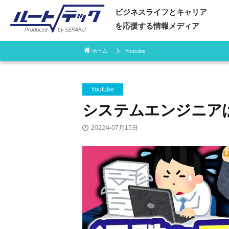
ビジネスライフとキャリア
を応援する情報メディア
ホーム
Youtube
コ
ン
Youtube
システムエンジニア
テ
ン
2022年07月15日
ツ
へ
ス
キ