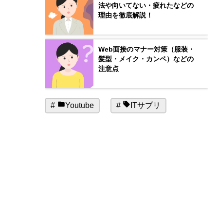
法や向いてない・疲れたなどの
理由を徹底解説！
Web面接のマナー対策（服装・
髪型・メイク・カンペ）などの
注意点
カ
タ
Youtube
ITサプリ
テ
グ:
ゴ
リ
ー: