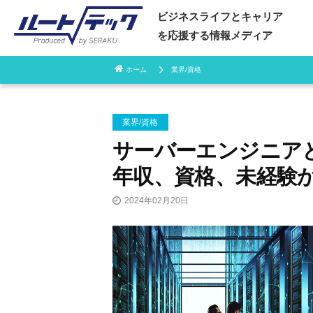
ビジネスライフとキャリア
を応援する情報メディア
ホーム
業界/資格
コ
ン
業界/資格
サーバーエンジニア
テ
年収、資格、未経験
ン
2024年02月20日
ツ
へ
ス
キ