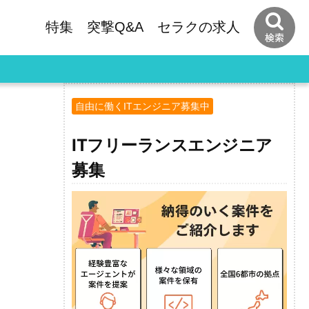
特集
突撃Q&A
セラクの
求人
自由に働くITエンジニア募集中
ITフリーランスエンジニア
募集