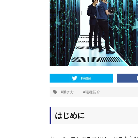
ッ
プ
働き方
職種紹介
タ
グ:
はじめに