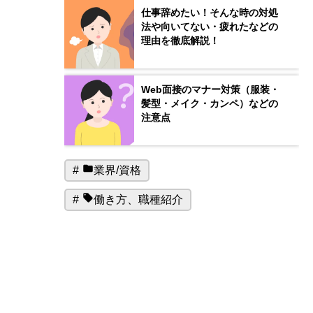
仕事辞めたい！そんな時の対処
法や向いてない・疲れたなどの
理由を徹底解説！
Web面接のマナー対策（服装・
髪型・メイク・カンペ）などの
注意点
カ
業界/資格
テ
タ
働き方
、
職種紹介
ゴ
グ:
リ
ー: