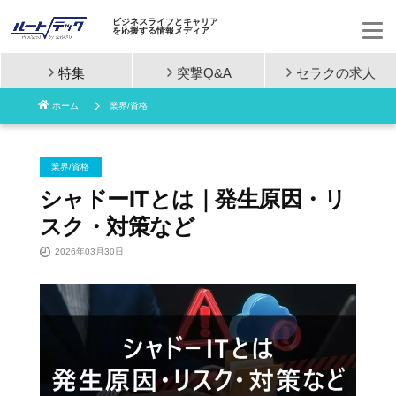
ビジネスライフとキャリア
を応援する情報メディア
特集
突撃Q&A
セラクの
求人
コ
ホーム
業界/資格
ン
テ
業界/資格
ン
シャドーITとは｜発生原因・リ
スク・対策など
ツ
2026年03月30日
へ
ス
キ
ッ