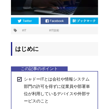
プ
IT
IT技術
タ
グ:
はじめに
シャドーITとは会社や情報システム
部門の許可を得ずに従業員や部署単
位が利用しているデバイスや外部サ
ービスのこと