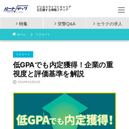
ビジネスライフとキャリア
を応援する情報メディア
特集
突撃Q&A
セラクの
求人
コ
ホーム
リクルート
ン
テ
リクルート
ン
低GPAでも内定獲得！企業の重
視度と評価基準を解説
ツ
2023年10月02日
へ
ス
キ
ッ