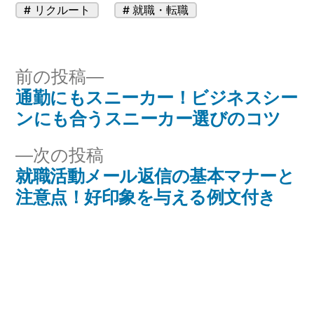
カ
タ
リクルート
就職・転職
テ
グ:
ゴ
リ
投
前
前の投稿
ー:
通勤にもスニーカー！ビジネスシー
の
稿
ンにも合うスニーカー選びのコツ
投
ナ
稿:
次
次の投稿
ビ
就職活動メール返信の基本マナーと
の
注意点！好印象を与える例文付き
投
ゲ
稿:
ー
シ
ョ