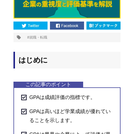
プ
就職・転職
タ
グ:
はじめに
GPAは成績評価の指標です。
GPAは高いほど学業成績が優れてい
ることを示します。