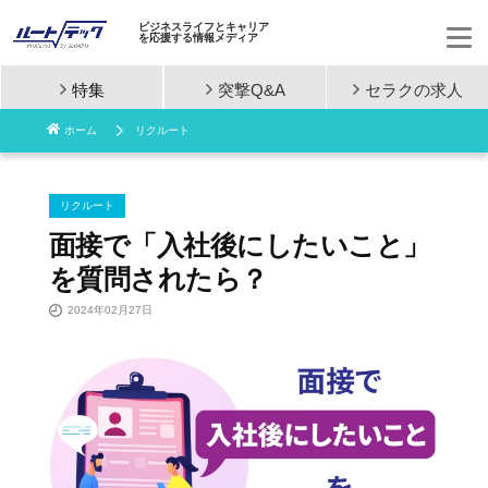
ビジネスライフとキャリア
を応援する情報メディア
特集
突撃Q&A
セラクの
求人
コ
ホーム
リクルート
ン
テ
リクルート
ン
面接で「入社後にしたいこと」
を質問されたら？
ツ
2024年02月27日
へ
ス
キ
ッ