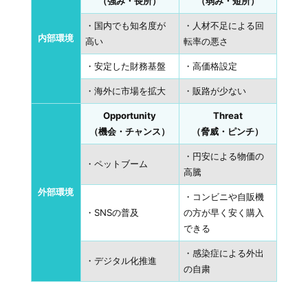
（強み・長所）
（弱み・短所）
・国内でも知名度が
・人材不足による回
内部環境
高い
転率の悪さ
・安定した財務基盤
・高価格設定
・海外に市場を拡大
・販路が少ない
Opportunity
Threat
（機会・チャンス）
（脅威・ピンチ）
・円安による物価の
・ペットブーム
高騰
外部環境
・コンビニや自販機
・SNSの普及
の方が早く安く購入
できる
・感染症による外出
・デジタル化推進
の自粛