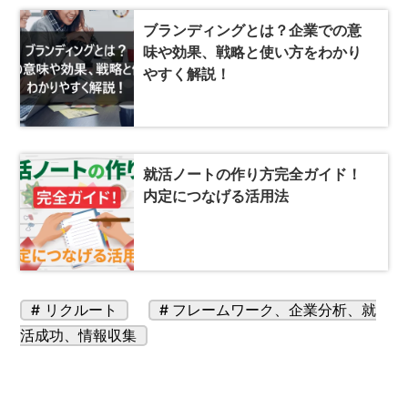
ブランディングとは？企業での意
味や効果、戦略と使い方をわかり
やすく解説！
就活ノートの作り方完全ガイド！
内定につなげる活用法
カ
タ
リクルート
フレームワーク
、
企業分析
、
就
テ
グ:
活成功
、
情報収集
ゴ
リ