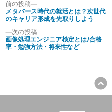
ー:
投
前
前の投稿
メタバース時代の就活とは？次世代
の
稿
のキャリア形成を先取りしよう
投
ナ
稿:
次
次の投稿
ビ
画像処理エンジニア検定とは/合格
の
率・勉強方法・将来性など
投
ゲ
稿:
ー
シ
ョ
ン