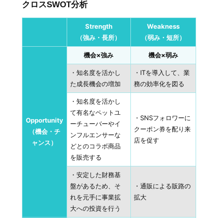
クロスSWOT分析
Strength
Weakness
（強み・長所）
（弱み・短所）
機会×強み
機会×弱み
・知名度を活かし
・ITを導入して、業
た成長機会の増加
務の効率化を図る
・知名度を活かし
て有名なペットユ
・SNSフォロワーに
Opportunity
ーチューバーやイ
クーポン券を配り来
（機会・チ
ンフルエンサーな
店を促す
ャンス）
どとのコラボ商品
を販売する
・安定した財務基
盤があるため、そ
・通販による販路の
れを元手に事業拡
拡大
大への投資を行う