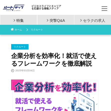
ビジネスライフとキャリア
を応援する情報メディア
特集
突撃Q&A
セラクの
求人
コ
ホーム
リクルート
ン
テ
リクルート
ン
企業分析を効率化！就活で使え
るフレームワークを徹底解説
ツ
2025年03月04日
へ
ス
キ
ッ