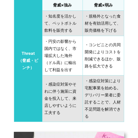
脅威×強み
脅威×弱み
・知名度を活かし
・規格外となった食
て、ペットボトル
材を有効活用して、
飲料を販売する
販売価格を下げる
・円安の影響から
・コンビニとの共同
国内ではなく、市
開発によりコストを
Threat
場拡大した海外
削減できるほか、販
（脅威・ピ
（ドル高）に輸出
路を拡大できる
ンチ）
して利益を出す
・感染症対策により
・感染症対策やそ
宅配事業を始める。
れに伴う施策に資
デリバリー業者に委
金を投入して、来
託することで、人材
店しやすいように
不足問題を解消でき
工夫する
る