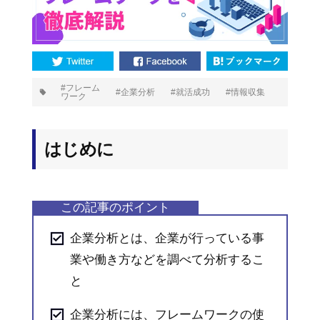
プ
フレーム
企業分析
就活成功
情報収集
ワーク
タ
グ:
はじめに
企業分析とは、企業が行っている事
業や働き方などを調べて分析するこ
と
企業分析には、フレームワークの使