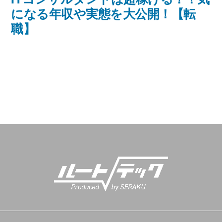
になる年収や実態を大公開！【転
投
ゲ
職】
稿:
ー
シ
ョ
ン