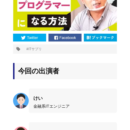
プ
ITサプリ
タ
グ:
今回の出演者
けい
金融系ITエンジニア