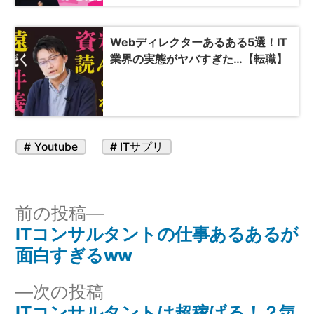
Webディレクターあるある5選！IT
業界の実態がヤバすぎた…【転職】
カ
タ
Youtube
ITサプリ
テ
グ:
ゴ
リ
投
前
前の投稿
ー:
ITコンサルタントの仕事あるあるが
の
稿
面白すぎるww
投
ナ
稿:
次
次の投稿
ビ
ITコンサルタントは超稼げる！？気
の