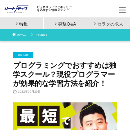
ビジネスライフとキャリア
を応援する情報メディア
特集
突撃Q&A
セラクの
求人
コ
ホーム
Youtube
ン
テ
Youtube
ン
プログラミングでおすすめは独
学スクール？現役プログラマー
ツ
が効果的な学習方法を紹介！
へ
2022年09月20日
ス
キ
ッ