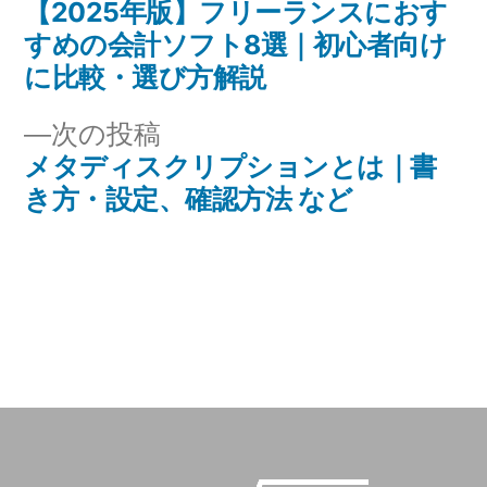
【2025年版】フリーランスにおす
の
稿
すめの会計ソフト8選｜初心者向け
投
ナ
に比較・選び方解説
稿:
ビ
次
次の投稿
メタディスクリプションとは｜書
の
ゲ
き方・設定、確認方法 など
投
ー
稿:
シ
ョ
ン