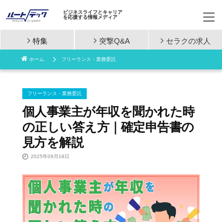
ビジネスライフとキャリア
を応援する情報メディア
特集
突撃Q&A
セラクの
求人
コ
ホーム
フリーランス・業務委託
ン
テ
フリーランス・業務委託
ン
個人事業主が年収を聞かれた時
の正しい答え方｜確定申告書の
ツ
見方を解説
へ
2025年09月18日
ス
キ
ッ