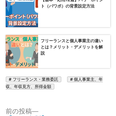
ト（パワポ）の背景設定方法
フリーランスと個人事業主の違い
とは？メリット・デメリットを解
説
カ
タ
フリーランス・業務委託
個人事業主
、
年
テ
グ:
収
、
年収見方
、
所得金額
ゴ
リ
ー:
投
前
前の投稿