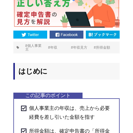
プ
個人事業
年収
年収見方
所得金額
主
タ
グ:
はじめに
個人事業主の年収は、売上から必要
経費を差し引いた金額を指す
所得金額は、確定申告書の「所得金