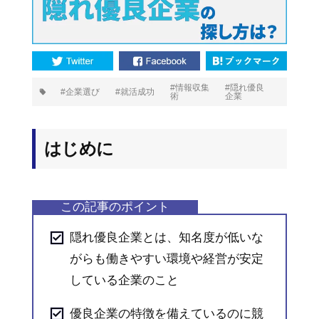
プ
情報収集
隠れ優良
企業選び
就活成功
術
企業
タ
グ:
はじめに
隠れ優良企業とは、知名度が低いな
がらも働きやすい環境や経営が安定
している企業のこと
優良企業の特徴を備えているのに競