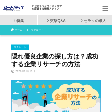
ビジネスライフとキャリア
を応援する情報メディア
特集
突撃Q&A
セラクの
求人
コ
ホーム
リクルート
ン
テ
リクルート
ン
隠れ優良企業の探し方は？成功
する企業リサーチの方法
ツ
2026年01月13日
へ
ス
キ
ッ