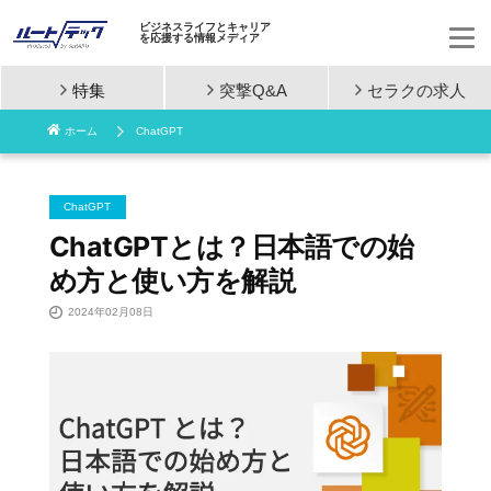
ビジネスライフとキャリア
を応援する情報メディア
特集
突撃Q&A
セラクの
求人
コ
ホーム
ChatGPT
ン
テ
ChatGPT
ン
ChatGPTとは？日本語での始
め方と使い方を解説
ツ
2024年02月08日
へ
ス
キ
ッ