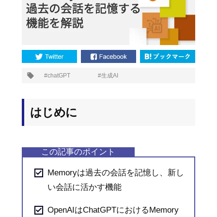
プ
chatGPT
生成AI
タ
グ:
はじめに
Memoryは過去の会話を記憶し、新し
い会話に活かす機能
OpenAIはChatGPTにおけるMemory