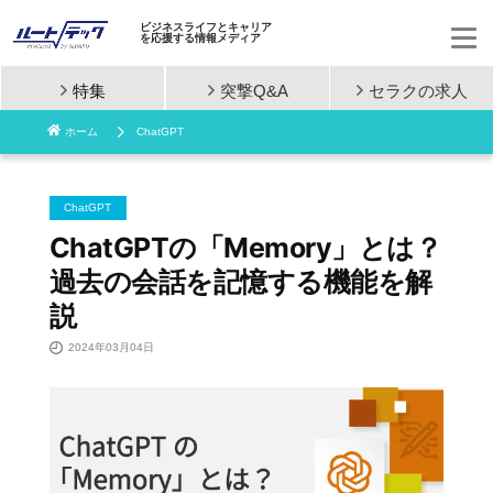
ビジネスライフとキャリア
を応援する情報メディア
特集
突撃Q&A
セラクの
求人
コ
ホーム
ChatGPT
ン
テ
ChatGPT
ン
ChatGPTの「Memory」とは？
過去の会話を記憶する機能を解
ツ
説
へ
2024年03月04日
ス
キ
ッ