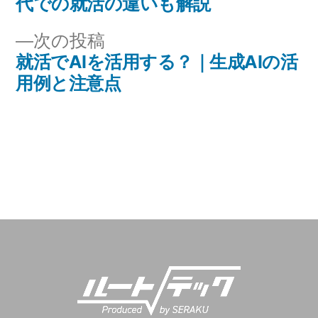
代での就活の違いも解説
投
ナ
稿:
次
次の投稿
ビ
就活でAIを活用する？｜生成AIの活
の
用例と注意点
投
ゲ
稿:
ー
シ
ョ
ン