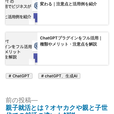
変わる｜注意点と活用例を紹介
ChatGPTプラグインをフル活用｜
種類やメリット・注意点を解説
カ
タ
ChatGPT
chatGPT
、
生成AI
テ
グ:
ゴ
リ
投
前
前の投稿
ー:
親子就活とは？オヤカクや親と子世
の
稿