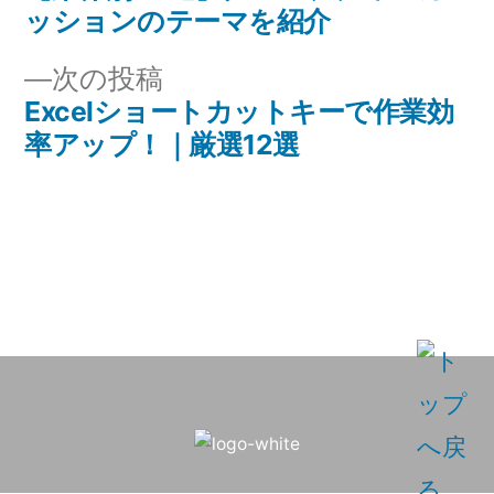
稿
ッションのテーマを紹介
投
ナ
稿:
次
次の投稿
ビ
Excelショートカットキーで作業効
の
率アップ！｜厳選12選
投
ゲ
稿:
ー
シ
ョ
ン