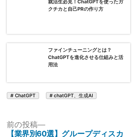
就活生必見！ChatGPTを使ったガ
クチカと自己PRの作り方
ファインチューニングとは？
ChatGPTを進化させる仕組みと活
用法
カ
タ
ChatGPT
chatGPT
、
生成AI
テ
グ:
ゴ
リ
投
前
前の投稿
ー:
【業界別60選】グループディスカ
の