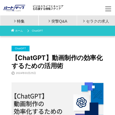
ビジネスライフとキャリア
を応援する情報メディア
特集
突撃Q&A
セラクの
求人
コ
ホーム
ChatGPT
ン
テ
ChatGPT
ン
【ChatGPT】動画制作の効率化
するための活用術
ツ
2024年03月25日
へ
ス
キ
ッ