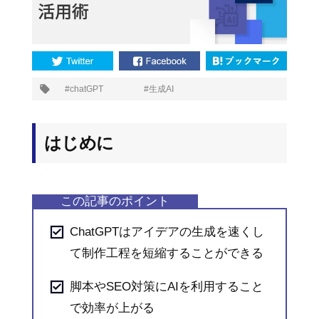
プ
chatGPT
生成AI
タ
グ:
はじめに
ChatGPTはアイデアの生成を速くし
て制作工程を短縮することができる
脚本やSEO対策にAIを利用すること
で効率が上がる