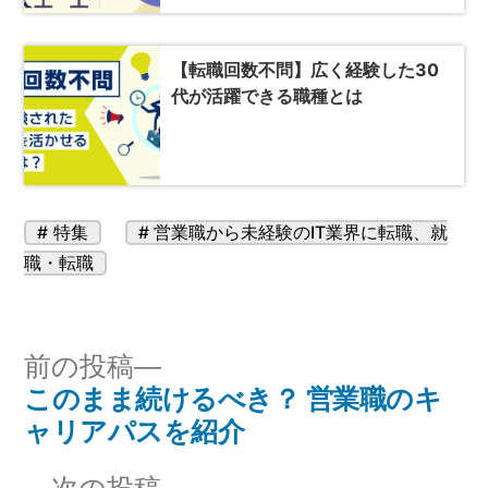
【転職回数不問】広く経験した30
代が活躍できる職種とは
カ
タ
特集
営業職から未経験のIT業界に転職
、
就
テ
グ:
職・転職
ゴ
リ
ー:
投
前
前の投稿
このまま続けるべき？ 営業職のキ
の
稿
ャリアパスを紹介
投
ナ
稿:
次