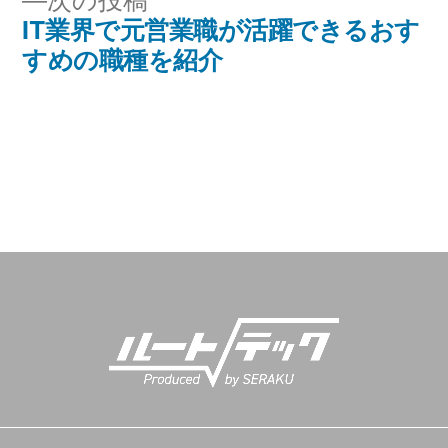
次の投稿
ビ
IT業界で元営業職が活躍できるおす
の
すめの職種を紹介
投
ゲ
稿:
ー
シ
ョ
ン