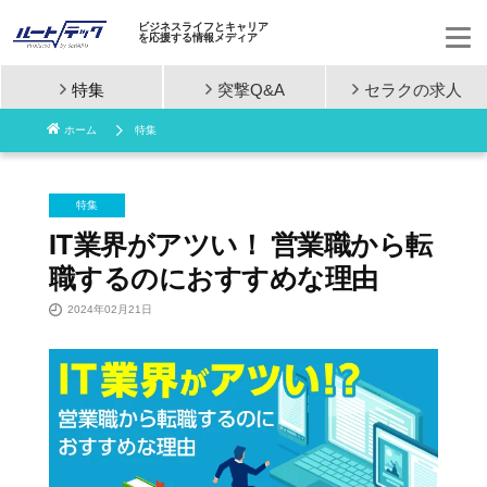
ビジネスライフとキャリア
を応援する情報メディア
特集
突撃Q&A
セラクの
求人
コ
ホーム
特集
ン
テ
特集
ン
IT業界がアツい！ 営業職から転
職するのにおすすめな理由
ツ
2024年02月21日
へ
ス
キ
ッ