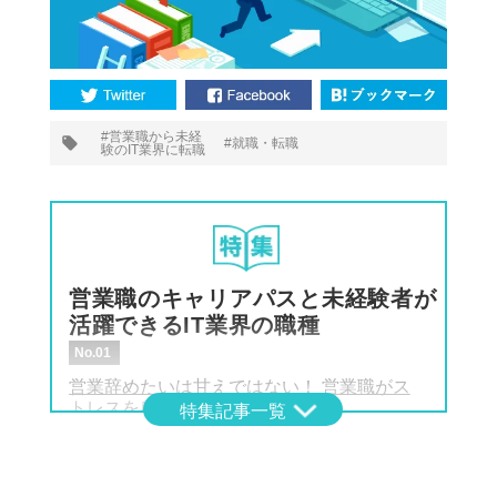
プ
営業職から未経
就職・転職
験のIT業界に転職
タ
グ:
営業職のキャリアパスと未経験者が
活躍できるIT業界の職種
No.01
営業辞めたいは甘えではない！ 営業職がス
トレスを感じる理由
特集記事一覧
No.02
このまま続けるべき？ 営業職のキャリアパ