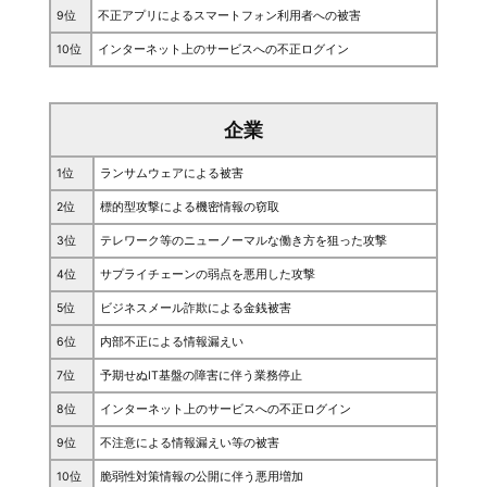
9位
不正アプリによるスマートフォン利用者への被害
10位
インターネット上のサービスへの不正ログイン
企業
1位
ランサムウェアによる被害
2位
標的型攻撃による機密情報の窃取
3位
テレワーク等のニューノーマルな働き方を狙った攻撃
4位
サプライチェーンの弱点を悪用した攻撃
5位
ビジネスメール詐欺による金銭被害
6位
内部不正による情報漏えい
7位
予期せぬIT基盤の障害に伴う業務停止
8位
インターネット上のサービスへの不正ログイン
9位
不注意による情報漏えい等の被害
10位
脆弱性対策情報の公開に伴う悪用増加