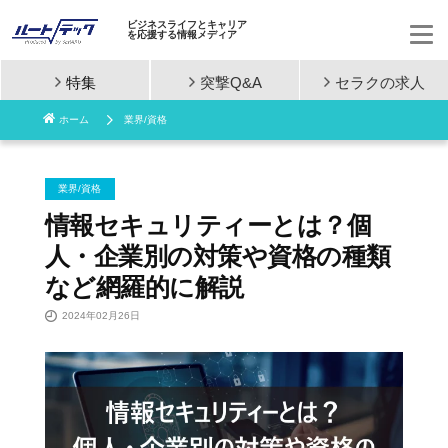
ビジネスライフとキャリア
を応援する情報メディア
特集
突撃Q&A
セラクの
求人
コ
ホーム
業界/資格
ン
テ
業界/資格
ン
情報セキュリティーとは？個
人・企業別の対策や資格の種類
ツ
など網羅的に解説
へ
2024年02月26日
ス
キ
ッ