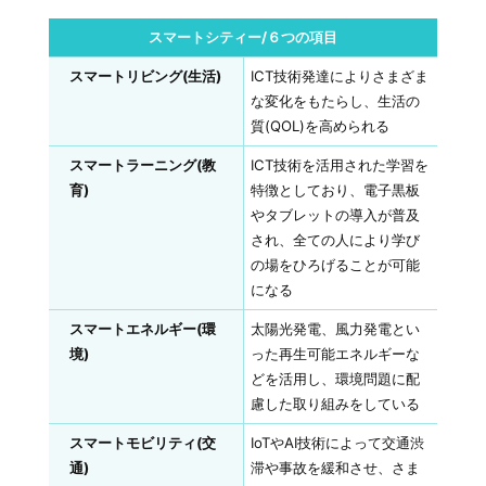
スマートシティー/６つの項目
スマートリビング(生活)
ICT技術発達によりさまざま
な変化をもたらし、生活の
質(QOL)を高められる
スマートラーニング(教
ICT技術を活用された学習を
育)
特徴としており、電子黒板
やタブレットの導入が普及
され、全ての人により学び
の場をひろげることが可能
になる
スマートエネルギー(環
太陽光発電、風力発電とい
境)
った再生可能エネルギーな
どを活用し、環境問題に配
慮した取り組みをしている
スマートモビリティ(交
IoTやAI技術によって交通渋
通)
滞や事故を緩和させ、さま