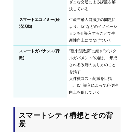
ざまな交通による課題を解
決している
スマートエコノミー(経
生産年齢人口減少の問題に
済活動)
より、IoTなどのイノベーシ
ョンをIT導入することで生
産性向上につなげていく
スマートガバナンス(行
“従来型政府”に続き“デジタ
政)
ルガバメント”の後に 形成
される政府のあり方のこと
を指す
人件費コスト削減を目指
し、ICT導入によって利便性
向上を促していく
スマートシティ構想とその背
景