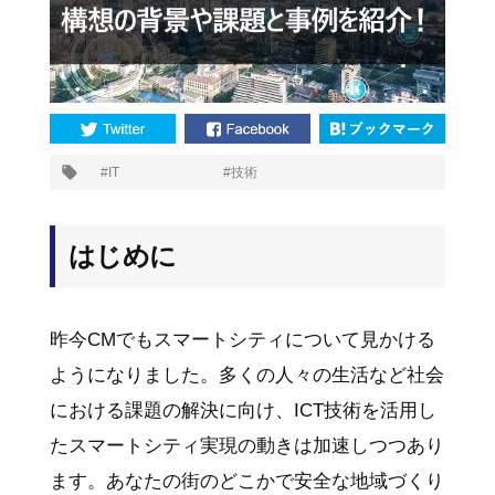
プ
IT
技術
タ
グ:
はじめに
昨今CMでもスマートシティについて見かける
ようになりました。多くの人々の生活など社会
における課題の解決に向け、ICT技術を活用し
たスマートシティ実現の動きは加速しつつあり
ます。あなたの街のどこかで安全な地域づくり