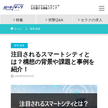
ビジネスライフとキャリア
を応援する情報メディア
特集
突撃Q&A
セラクの
求人
コ
ホーム
業界/資格
ン
テ
業界/資格
ン
注目されるスマートシティと
は？構想の背景や課題と事例を
ツ
紹介！
へ
2023年05月15日
ス
キ
ッ