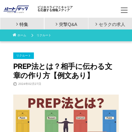
ビジネスライフとキャリア
を応援する情報メディア
特集
突撃Q&A
セラクの
求人
コ
ホーム
リクルート
ン
テ
リクルート
ン
PREP法とは？相手に伝わる文
章の作り方【例文あり】
ツ
2024年02月27日
へ
ス
キ
ッ