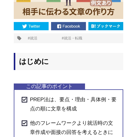
プ
就活
就活・転職
タ
グ:
はじめに
PREP法は、要点・理由・具体例・要
点の順に文章を構成
他のフレームワークより就活時の文
章作成や面接の回答を考えるときに