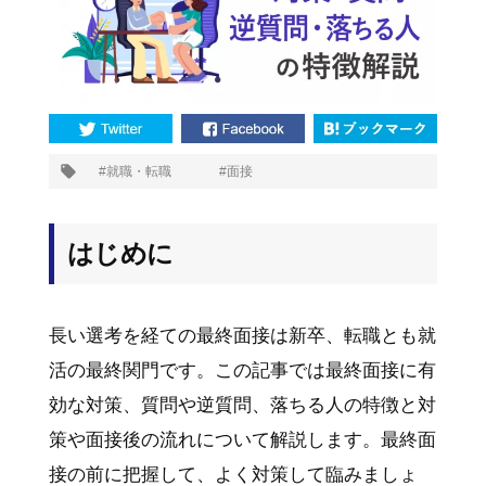
プ
就職・転職
面接
タ
グ:
はじめに
長い選考を経ての最終面接は新卒、転職とも就
活の最終関門です。この記事では最終面接に有
効な対策、質問や逆質問、落ちる人の特徴と対
策や面接後の流れについて解説します。最終面
接の前に把握して、よく対策して臨みましょ