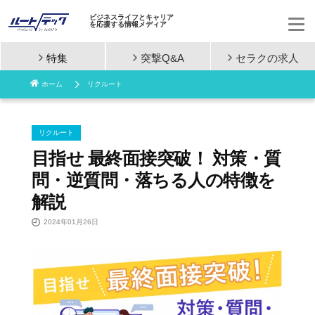
ビジネスライフとキャリア
を応援する情報メディア
特集
突撃Q&A
セラクの
求人
コ
ホーム
リクルート
ン
テ
リクルート
ン
目指せ 最終面接突破！ 対策・質
問・逆質問・落ちる人の特徴を
ツ
解説
へ
2024年01月26日
ス
キ
ッ