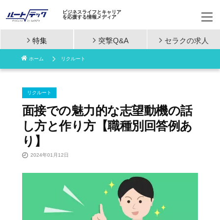
ビジネスライフとキャリア
を応援する情報メディア
特集
突撃Q&A
セラクの
求人
コ
ホーム
リクルート
ン
テ
リクルート
ン
面接での魅力的な志望動機の話
し方と作り方【職種別回答例あ
ツ
り】
へ
2024年01月12日
ス
キ
ッ