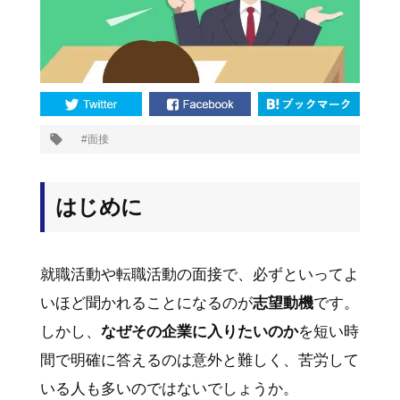
プ
面接
タ
グ:
はじめに
就職活動や転職活動の面接で、必ずといってよ
いほど聞かれることになるのが
志望動機
です。
しかし、
なぜその企業に入りたいのか
を短い時
間で明確に答えるのは意外と難しく、苦労して
いる人も多いのではないでしょうか。