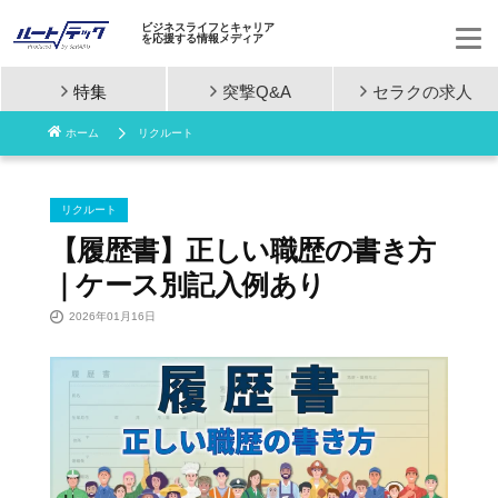
ビジネスライフとキャリア
を応援する情報メディア
特集
突撃Q&A
セラクの
求人
コ
ホーム
リクルート
ン
テ
リクルート
ン
【履歴書】正しい職歴の書き方
｜ケース別記入例あり
ツ
2026年01月16日
へ
ス
キ
ッ