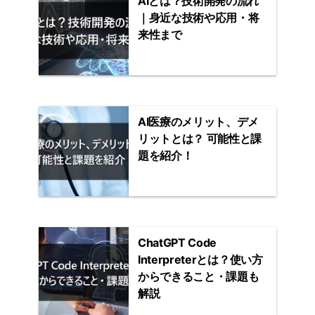
AIとは？技術開発の流れ
｜身近な技術や応用・将
来性まで
AI医療のメリット、デメ
リットとは？ 可能性と課
題を紹介！
ChatGPT Code
Interpreterとは？使い方
からできること・課題も
解説