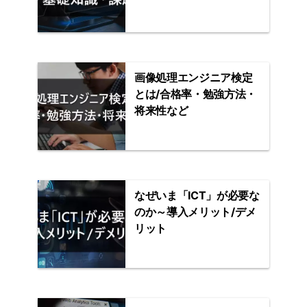
画像処理エンジニア検定
とは/合格率・勉強方法・
将来性など
なぜいま「ICT」が必要な
のか～導入メリット/デメ
リット