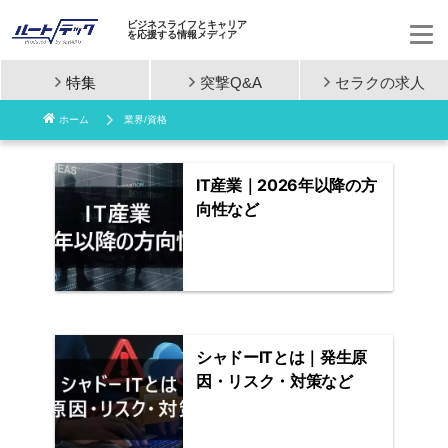
ビジネスライフとキャリア
を応援する情報メディア
特集
突撃Q&A
セラクの
求人
コ
ホーム
業界/資格
ン
テ
IT産業｜2026年以降の方
向性など
ン
ツ
へ
ス
シャドーITとは｜発生原
キ
因・リスク・対策など
ッ