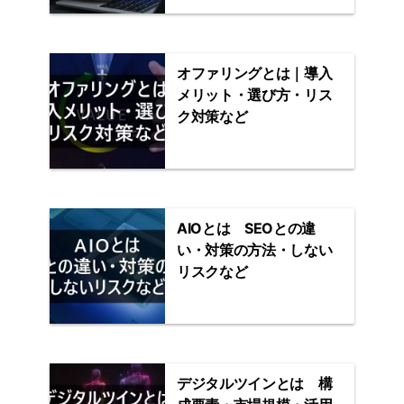
プ
オファリングとは｜導入
メリット・選び方・リス
ク対策など
AIOとは SEOとの違
い・対策の方法・しない
リスクなど
デジタルツインとは 構