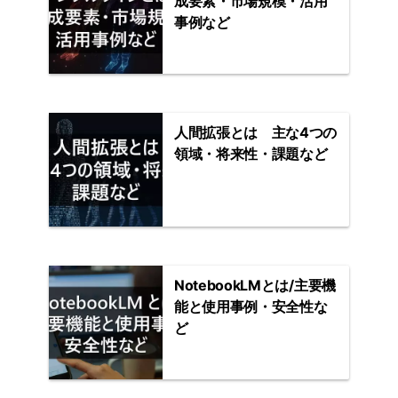
成要素・市場規模・活用
事例など
人間拡張とは 主な4つの
領域・将来性・課題など
NotebookLMとは/主要機
能と使用事例・安全性な
ど